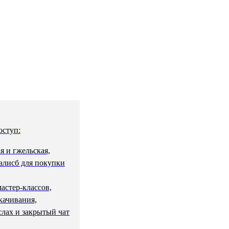
оступ:
я и гжельская,
галисб для покупки
астер-классов,
качивания,
слах и закрытый чат