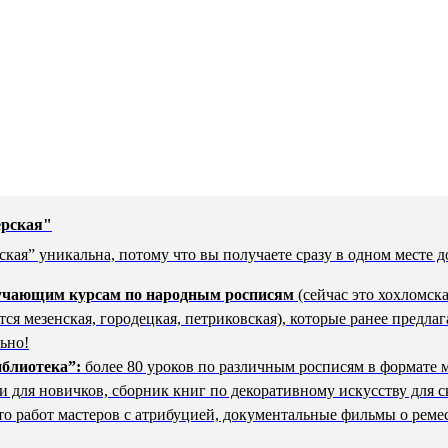
ерская"
кая” уникальна, потому что вы получаете сразу в одном месте д
учающим курсам по народным росписям
(сейчас это хохломска
тся мезенская, городецкая, петриковская), которые ранее предла
ьно!
иблиотека”:
более 80 уроков по различным росписям в формате м
и для новичков, сборник книг по декоративному искусству для с
то работ мастеров с атрибуцией, документальные фильмы о реме