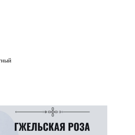
атный