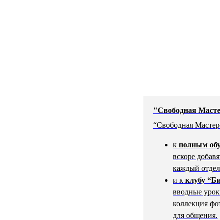
"Свободная Маст
“Свободная Мастерс
к
полным об
вскоре добавя
каждый отдел
и к
клубу “Б
вводные урок
коллекция фо
для общения.