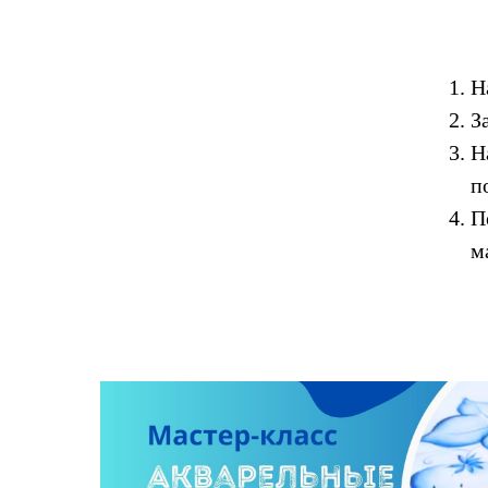
Н
З
Н
п
П
м