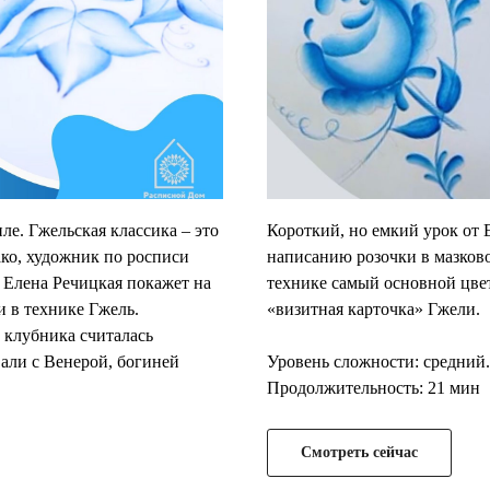
. Гжельская классика – это
Короткий, но емкий урок от
ко, художник по росписи
написанию розочки в мазково
 Елена Речицкая покажет на
технике самый основной цве
и в технике Гжель.
«визитная карточка» Гжели.
 клубника считалась
вали с Венерой, богиней
Уровень сложности: средний.
Продолжительность: 21 мин
Смотреть сейчас